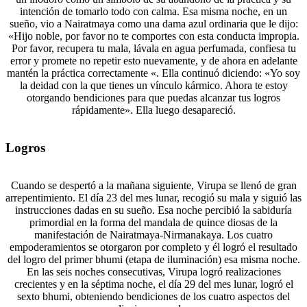
intención de tomarlo todo con calma. Esa misma noche, en un
sueño, vio a Nairatmaya como una dama azul ordinaria que le dijo:
«Hijo noble, por favor no te comportes con esta conducta impropia.
Por favor, recupera tu mala, lávala en agua perfumada, confiesa tu
error y promete no repetir esto nuevamente, y de ahora en adelante
mantén la práctica correctamente «. Ella continuó diciendo: «Yo soy
la deidad con la que tienes un vínculo kármico. Ahora te estoy
otorgando bendiciones para que puedas alcanzar tus logros
rápidamente». Ella luego desapareció.
Logros
Cuando se despertó a la mañana siguiente, Virupa se llenó de gran
arrepentimiento. El día 23 del mes lunar, recogió su mala y siguió las
instrucciones dadas en su sueño. Esa noche percibió la sabiduría
primordial en la forma del mandala de quince diosas de la
manifestación de Nairatmaya-Nirmanakaya. Los cuatro
empoderamientos se otorgaron por completo y él logró el resultado
del logro del primer bhumi (etapa de iluminación) esa misma noche.
En las seis noches consecutivas, Virupa logró realizaciones
crecientes y en la séptima noche, el día 29 del mes lunar, logró el
sexto bhumi, obteniendo bendiciones de los cuatro aspectos del