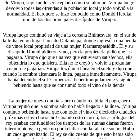
de Virupa, suplicando ser aceptado como su alumno. Virupa luego
devolvió todas las ofrendas a la población local y todo volvió a la
normalidad. El barquero se hizo conocido como Dombi Heruka,
uno de los dos principales discípulos de Virupa.
Virupa luego continuó su viaje a la cercana Bhimesvara, en el sur de
la India, en un lugar llamado Dakinitapa, donde ingresó a una tienda
de vinos local propiedad de una mujer, Karmarupasiddhi. Él y su
discípulo Dombi pidieron vino, pero la propietaria pidió que les
pagaran. Virupa dijo que una vez que estuvieran satisfechos, ella
obtendría lo que quisiera. Ella no le creyó y volvió a preguntar
cuándo le pagarían. Virupa trazó una línea en el suelo y dijo que
cuando la sombra alcanzara la línea, pagaría inmediatamente. Virupa
había detenido el sol. Comenzó a beber tranquilamente y siguió
bebiendo hasta que se consumió todo el vino de la tienda.
La mujer de nuevo quería saber cuándo recibiría el pago, pero
Virupa repitió que la sombra aún no había llegado a la línea. ¡Virupa
continuó bebiendo hasta que con todo el vino de dieciocho ciudades
próximas estuvo borracho! Cuando esto ocurrió, los astrólogos del
rey estaban confundidos; los tiempos de las rutinas diarias fueron
interrumpidos; la gente no podía lidiar con la falta de sueño. Hubo
un caos generalizado. El rey se dio cuenta de que esto había sido