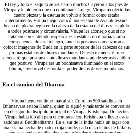
El rey y todo el séquito se asustaron mucho. Cayeron a los pies de
Virupa y le pidieron que no continuara. Luego, Virupa recolectó las
cuatro piezas y la estatua se volvió a formar como estaba
anteriormente. Virupa luego colocó una estatua de Avalokitesvara
hecha de piedra negra en la cabeza de la estatua del dios y les pidió
a todos postrarse y circunvalarla. Virupa les aconsejó que si no
trataban con el debido respeto a esta estatua, no duraría. Como
consecuencia de este milagro, muchas personas comenzaron a
colocar imágenes de Buda en la parte superior de las cabezas de sus
propias estatuas de dioses mundanos. De esta manera, Virupa
demostró que postrarse ante dioses mundanos puede ser más dañino
que positivo. Virupa era un bodhisattva iluminado en el sexto
bhumi, cuyo nivel desborda el poder de los dioses mundanos.
En el camino del Dharma
Virupa luego continuó más al sur. Entre los 500 saddhus en
Bhimesvara estaba Kanha, quien lo siguió y más tarde se convertiría
en el segundo discípulo principal de Virupa, Krishnapa. De hecho,
Virupa había ido allí para encontrarse con Krishnapa y llevar estos
saddhus al Buddhadharma. En el sur de la India había un lugar con
una estatua hecha de madera roja donde, cada día, cientos de búfalos
eran asesinados y utilizados como ofrendas a dioses mundanos.