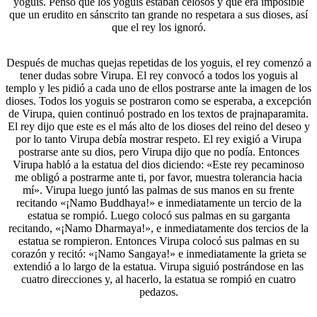
yoguis. Pensó que los yoguis estaban celosos y que era imposible
que un erudito en sánscrito tan grande no respetara a sus dioses, así
que el rey los ignoró.
Después de muchas quejas repetidas de los yoguis, el rey comenzó a
tener dudas sobre Virupa. El rey convocó a todos los yoguis al
templo y les pidió a cada uno de ellos postrarse ante la imagen de los
dioses. Todos los yoguis se postraron como se esperaba, a excepción
de Virupa, quien continuó postrado en los textos de prajnaparamita.
El rey dijo que este es el más alto de los dioses del reino del deseo y
por lo tanto Virupa debía mostrar respeto. El rey exigió a Virupa
postrarse ante su dios, pero Virupa dijo que no podía. Entonces
Virupa habló a la estatua del dios diciendo: «Este rey pecaminoso
me obligó a postrarme ante ti, por favor, muestra tolerancia hacia
mí». Virupa luego juntó las palmas de sus manos en su frente
recitando «¡Namo Buddhaya!» e inmediatamente un tercio de la
estatua se rompió. Luego colocó sus palmas en su garganta
recitando, «¡Namo Dharmaya!», e inmediatamente dos tercios de la
estatua se rompieron. Entonces Virupa colocó sus palmas en su
corazón y recitó: «¡Namo Sangaya!» e inmediatamente la grieta se
extendió a lo largo de la estatua. Virupa siguió postrándose en las
cuatro direcciones y, al hacerlo, la estatua se rompió en cuatro
pedazos.