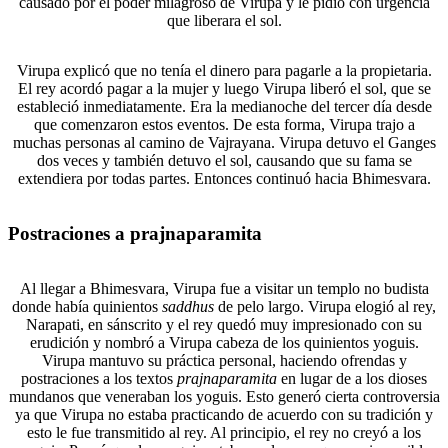
causado por el poder milagroso de Virupa y le pidió con urgencia
que liberara el sol.
Virupa explicó que no tenía el dinero para pagarle a la propietaria.
El rey acordó pagar a la mujer y luego Virupa liberó el sol, que se
estableció inmediatamente. Era la medianoche del tercer día desde
que comenzaron estos eventos. De esta forma, Virupa trajo a
muchas personas al camino de Vajrayana. Virupa detuvo el Ganges
dos veces y también detuvo el sol, causando que su fama se
extendiera por todas partes. Entonces continuó hacia Bhimesvara.
Postraciones a prajnaparamita
Al llegar a Bhimesvara, Virupa fue a visitar un templo no budista
donde había quinientos
saddhus
de pelo largo. Virupa elogió al rey,
Narapati, en sánscrito y el rey quedó muy impresionado con su
erudición y nombró a Virupa cabeza de los quinientos yoguis.
Virupa mantuvo su práctica personal, haciendo ofrendas y
postraciones a los textos
prajnaparamita
en lugar de a los dioses
mundanos que veneraban los yoguis. Esto generó cierta controversia
ya que Virupa no estaba practicando de acuerdo con su tradición y
esto le fue transmitido al rey. Al principio, el rey no creyó a los