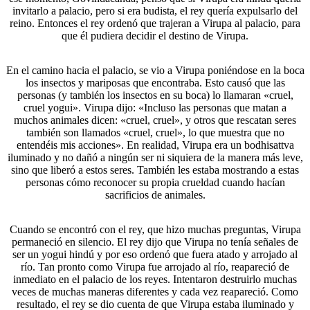
invitarlo a palacio, pero si era budista, el rey quería expulsarlo del
reino. Entonces el rey ordenó que trajeran a Virupa al palacio, para
que él pudiera decidir el destino de Virupa.
En el camino hacia el palacio, se vio a Virupa poniéndose en la boca
los insectos y mariposas que encontraba. Esto causó que las
personas (y también los insectos en su boca) lo llamaran «cruel,
cruel yogui». Virupa dijo: «Incluso las personas que matan a
muchos animales dicen: «cruel, cruel», y otros que rescatan seres
también son llamados «cruel, cruel», lo que muestra que no
entendéis mis acciones». En realidad, Virupa era un bodhisattva
iluminado y no dañó a ningún ser ni siquiera de la manera más leve,
sino que liberó a estos seres. También les estaba mostrando a estas
personas cómo reconocer su propia crueldad cuando hacían
sacrificios de animales.
Cuando se encontró con el rey, que hizo muchas preguntas, Virupa
permaneció en silencio. El rey dijo que Virupa no tenía señales de
ser un yogui hindú y por eso ordenó que fuera atado y arrojado al
río. Tan pronto como Virupa fue arrojado al río, reapareció de
inmediato en el palacio de los reyes. Intentaron destruirlo muchas
veces de muchas maneras diferentes y cada vez reapareció. Como
resultado, el rey se dio cuenta de que Virupa estaba iluminado y