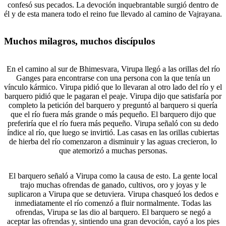
confesó sus pecados. La devoción inquebrantable surgió dentro de
él y de esta manera todo el reino fue llevado al camino de Vajrayana.
Muchos milagros, muchos discípulos
En el camino al sur de Bhimesvara, Virupa llegó a las orillas del río
Ganges para encontrarse con una persona con la que tenía un
vínculo kármico. Virupa pidió que lo llevaran al otro lado del río y el
barquero pidió que le pagaran el peaje. Virupa dijo que satisfaría por
completo la petición del barquero y preguntó al barquero si quería
que el río fuera más grande o más pequeño. El barquero dijo que
preferiría que el río fuera más pequeño. Virupa señaló con su dedo
índice al río, que luego se invirtió. Las casas en las orillas cubiertas
de hierba del río comenzaron a disminuir y las aguas crecieron, lo
que atemorizó a muchas personas.
El barquero señaló a Virupa como la causa de esto. La gente local
trajo muchas ofrendas de ganado, cultivos, oro y joyas y le
suplicaron a Virupa que se detuviera. Virupa chasqueó los dedos e
inmediatamente el río comenzó a fluir normalmente. Todas las
ofrendas, Virupa se las dio al barquero. El barquero se negó a
aceptar las ofrendas y, sintiendo una gran devoción, cayó a los pies