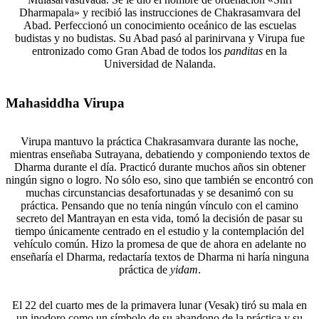
Dharmapala» y recibió las instrucciones de Chakrasamvara del
Abad. Perfeccionó un conocimiento oceánico de las escuelas
budistas y no budistas. Su Abad pasó al parinirvana y Virupa fue
entronizado como Gran Abad de todos los
panditas
en la
Universidad de Nalanda.
Mahasiddha Virupa
Virupa mantuvo la práctica Chakrasamvara durante las noche,
mientras enseñaba Sutrayana, debatiendo y componiendo textos de
Dharma durante el día. Practicó durante muchos años sin obtener
ningún signo o logro. No sólo eso, sino que también se encontró con
muchas circunstancias desafortunadas y se desanimó con su
práctica. Pensando que no tenía ningún vínculo con el camino
secreto del Mantrayan en esta vida, tomó la decisión de pasar su
tiempo únicamente centrado en el estudio y la contemplación del
vehículo común. Hizo la promesa de que de ahora en adelante no
enseñaría el Dharma, redactaría textos de Dharma ni haría ninguna
práctica de
yidam
.
El 22 del cuarto mes de la primavera lunar (Vesak) tiró su mala en
un inodoro como un símbolo de su abandono de la práctica y su