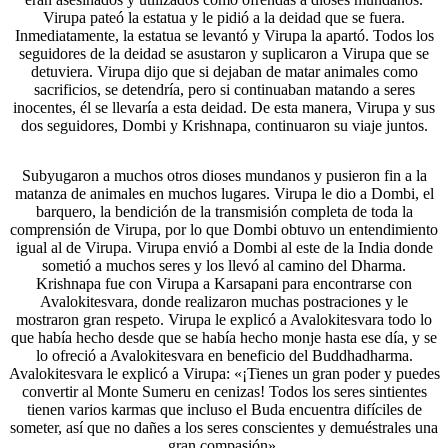
Virupa pateó la estatua y le pidió a la deidad que se fuera.
Inmediatamente, la estatua se levantó y Virupa la apartó. Todos los
seguidores de la deidad se asustaron y suplicaron a Virupa que se
detuviera. Virupa dijo que si dejaban de matar animales como
sacrificios, se detendría, pero si continuaban matando a seres
inocentes, él se llevaría a esta deidad. De esta manera, Virupa y sus
dos seguidores, Dombi y Krishnapa, continuaron su viaje juntos.
Subyugaron a muchos otros dioses mundanos y pusieron fin a la
matanza de animales en muchos lugares. Virupa le dio a Dombi, el
barquero, la bendición de la transmisión completa de toda la
comprensión de Virupa, por lo que Dombi obtuvo un entendimiento
igual al de Virupa. Virupa envió a Dombi al este de la India donde
sometió a muchos seres y los llevó al camino del Dharma.
Krishnapa fue con Virupa a Karsapani para encontrarse con
Avalokitesvara, donde realizaron muchas postraciones y le
mostraron gran respeto. Virupa le explicó a Avalokitesvara todo lo
que había hecho desde que se había hecho monje hasta ese día, y se
lo ofreció a Avalokitesvara en beneficio del Buddhadharma.
Avalokitesvara le explicó a Virupa: «¡Tienes un gran poder y puedes
convertir al Monte Sumeru en cenizas! Todos los seres sintientes
tienen varios karmas que incluso el Buda encuentra difíciles de
someter, así que no dañes a los seres conscientes y demuéstrales una
gran compasión».