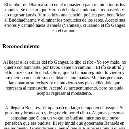
El tambor de Dharma sonó en el monasterio para reunir a todos los
monjes. Se declaró que Virupa debería abandonar el monasterio y
no regresar jamás. Virupa hizo una canción poética para beneficiar
al Buddhadharma y eliminar los prejuicios de los seres. Aceptó sus
errores y caminó hacia Benarés (Varanasi), cruzando el río Ganges
en el camino.
Reconocimiento
Al llegar a las orillas del río Ganges, le dijo al río: «Yo soy malo, no
quiero contaminarte, por favor, dame un camino». El río se abrió y
él lo cruzó sin dificultad. Otros, que lo habían seguido, lo vieron y
se dieron cuenta de sus cualidades iluminadas. Muchas personas
lamentaron su rechazo y mantuvieron sus pies pidiéndole que
regresara al monasterio. Aceptó su arrepentimiento, pero no pudo
aceptar regresar al monasterio.
Al llegar a Benarés, Virupa pasó un largo tiempo en el bosque. Se
puso muy bronceado y desgastado por el clima. Algunas personas
pensaban que él era un yogui no budista, mientras que otros
pensaban que era budista. El rey hindú que gobernaba Benarés en
ese momento, Govindacanda, pensó que si Virupa era hindú quería