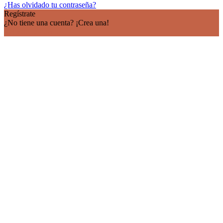
¿Has olvidado tu contraseña?
Regístrate
¿No tiene una cuenta? ¡Crea una!
Registra tu cuenta